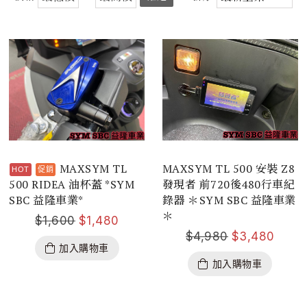
MAXSYM TL
MAXSYM TL 500 安裝 Z8
500 RIDEA 油杯蓋 *SYM
發現者 前720後480行車紀
SBC 益隆車業*
錄器 ＊SYM SBC 益隆車業
＊
$
1,600
$
1,480
$
4,980
$
3,480
加入購物車
加入購物車