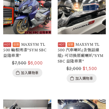
MAXSYM TL
MAXSYM TL
500 輪框烤漆*SYM SBC
500 汽車喇叭(含強話線
益隆車業*
組)-可切換原廠喇叭*SYM
SBC 益隆車業*
$
7,500
$
6,000
$
2,000
$
1,500
加入購物車
加入購物車