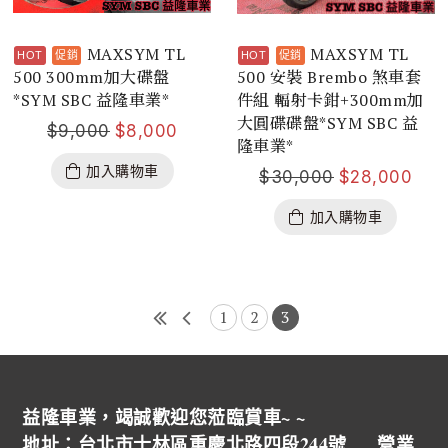
MAXSYM TL
MAXSYM TL
500 300mm加大碟盤
500 安裝 Brembo 煞車套
*SYM SBC 益隆車業*
件組 輻射卡鉗+300mm加
大圓碟碟盤*SYM SBC 益
$
9,000
$
8,000
隆車業*
加入購物車
$
30,000
$
28,000
加入購物車
1
2
3
益隆車業，竭誠歡迎您蒞臨賞車~ ~
地址：台北市士林區重慶北路四段244號 營業