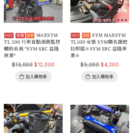
MAXSYM
SYM MAXSYM
預購
TL 500 行車盲點偵測監控
TL500 安裝 SYM聯名握把
輔助系統 *SYM SBC 益隆
拉桿組＊SYM SBC 益隆車
車業*
業＊
$
13,000
$
12,000
$
5,000
$
4,200
加入購物車
加入購物車