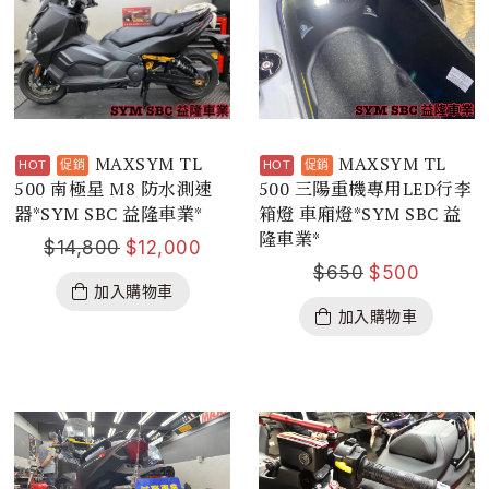
MAXSYM TL
MAXSYM TL
500 南極星 M8 防水測速
500 三陽重機專用LED行李
器*SYM SBC 益隆車業*
箱燈 車廂燈*SYM SBC 益
隆車業*
$
14,800
$
12,000
$
650
$
500
加入購物車
加入購物車