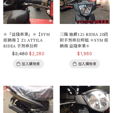
＊『益隆車業』＊【SYM
三陽 迪爵125 RIDEA 20段
經銷商 】Z1 ATTILA
附手煞車拉桿組 ＊SYM 經
RIDEA ​手煞車拉桿
銷商 益隆車業＊
$
2,480
$
2,280
$
1,980
加入購物車
加入購物車