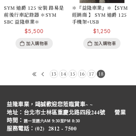
SYM 迪爵 125 安裝 路易是
＊『益隆車業』＊【SYM
前後行車記錄器 ＊SYM
經銷商 】 SYM 迪爵 125
SBC 益隆車業＊
手機架+USB
$
5,500
$
1,250
加入購物車
加入購物車
13
14
15
16
17
18
益隆車業，竭誠歡迎您蒞臨賞車~ ~
地址：台北市士林區重慶北路四段244號 營業
時間：
週一至週六AM 9:30至PM 8:30
服務電話：(02) 2812 - 7500